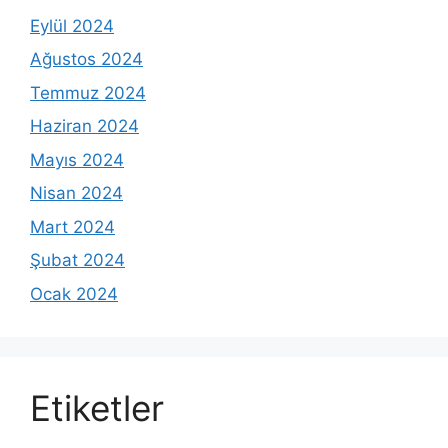
Eylül 2024
Ağustos 2024
Temmuz 2024
Haziran 2024
Mayıs 2024
Nisan 2024
Mart 2024
Şubat 2024
Ocak 2024
Etiketler