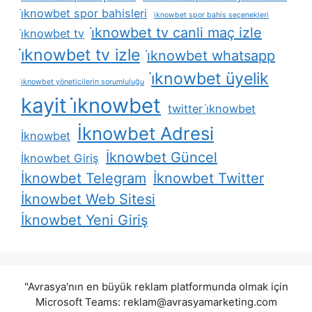
i̇knowbet spor bahisleri
i̇knowbet spor bahis seçenekleri
i̇knowbet tv canli maç izle
i̇knowbet tv
i̇knowbet tv izle
i̇knowbet whatsapp
i̇knowbet üyelik
i̇knowbet yöneticilerin sorumluluğu
kayit i̇knowbet
twitter i̇knowbet
İknowbet Adresi
İknowbet
İknowbet Güncel
İknowbet Giriş
İknowbet Telegram
İknowbet Twitter
İknowbet Web Sitesi
İknowbet Yeni Giriş
"Avrasya'nın en büyük reklam platformunda olmak için
Microsoft Teams:
reklam@avrasyamarketing.com