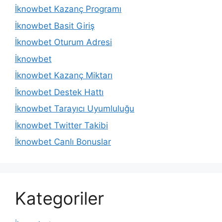
İknowbet Kazanç Programı
İknowbet Basit Giriş
İknowbet Oturum Adresi
İknowbet
İknowbet Kazanç Miktarı
İknowbet Destek Hattı
İknowbet Tarayıcı Uyumluluğu
İknowbet Twitter Takibi
İknowbet Canlı Bonuslar
Kategoriler