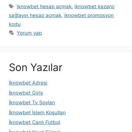
Etiketler
i̇knowbet hesap açmak
,
i̇knowbet kazanç
sağlayın hesap açmak
,
i̇knowbet promosyon
kodu
Yorum yap
Son Yazılar
İknowbet Adresi
İknowbet Giriş
İknowbet Tv Şovları
İknowbet İşlem Koşulları
İknowbet Canlı Futbol