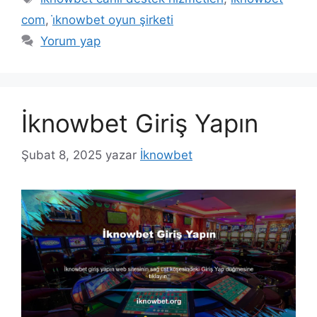
com
,
i̇knowbet oyun şirketi
Yorum yap
İknowbet Giriş Yapın
Şubat 8, 2025
yazar
İknowbet