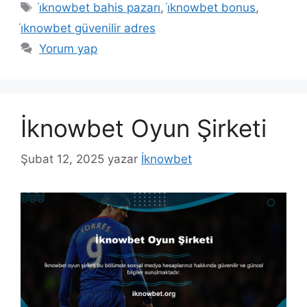
Etiketler
i̇knowbet bahis pazarı
,
i̇knowbet bonus
,
i̇knowbet güvenilir adres
Yorum yap
İknowbet Oyun Şirketi
Şubat 12, 2025
yazar
İknowbet