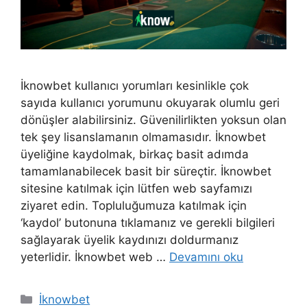
İknowbet kullanıcı yorumları kesinlikle çok
sayıda kullanıcı yorumunu okuyarak olumlu geri
dönüşler alabilirsiniz. Güvenilirlikten yoksun olan
tek şey lisanslamanın olmamasıdır. İknowbet
üyeliğine kaydolmak, birkaç basit adımda
tamamlanabilecek basit bir süreçtir. İknowbet
sitesine katılmak için lütfen web sayfamızı
ziyaret edin. Topluluğumuza katılmak için
‘kaydol’ butonuna tıklamanız ve gerekli bilgileri
sağlayarak üyelik kaydınızı doldurmanız
yeterlidir. İknowbet web …
Devamını oku
Kategoriler
İknowbet