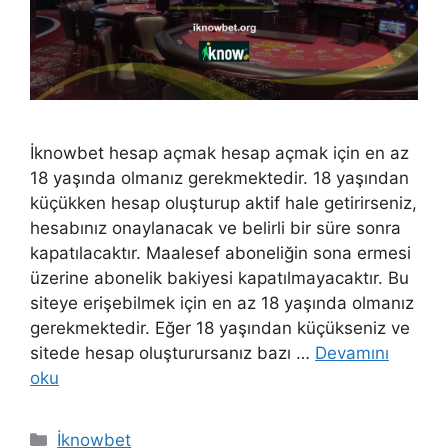
İknowbet hesap açmak hesap açmak için en az
18 yaşında olmanız gerekmektedir. 18 yaşından
küçükken hesap oluşturup aktif hale getirirseniz,
hesabınız onaylanacak ve belirli bir süre sonra
kapatılacaktır. Maalesef aboneliğin sona ermesi
üzerine abonelik bakiyesi kapatılmayacaktır. Bu
siteye erişebilmek için en az 18 yaşında olmanız
gerekmektedir. Eğer 18 yaşından küçükseniz ve
sitede hesap oluşturursanız bazı …
Devamını
oku
Kategoriler
İknowbet