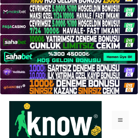
İçeriğe
atla
Menü