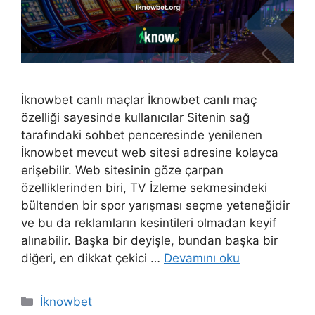
İknowbet canlı maçlar İknowbet canlı maç
özelliği sayesinde kullanıcılar Sitenin sağ
tarafındaki sohbet penceresinde yenilenen
İknowbet mevcut web sitesi adresine kolayca
erişebilir. Web sitesinin göze çarpan
özelliklerinden biri, TV İzleme sekmesindeki
bültenden bir spor yarışması seçme yeteneğidir
ve bu da reklamların kesintileri olmadan keyif
alınabilir. Başka bir deyişle, bundan başka bir
diğeri, en dikkat çekici …
Devamını oku
Kategoriler
İknowbet