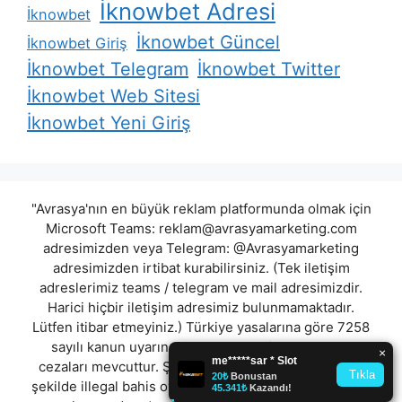
İknowbet Adresi
İknowbet
İknowbet Güncel
İknowbet Giriş
İknowbet Telegram
İknowbet Twitter
İknowbet Web Sitesi
İknowbet Yeni Giriş
"Avrasya'nın en büyük reklam platformunda olmak için
Microsoft Teams:
reklam@avrasyamarketing.com
adresimizden veya Telegram: @Avrasyamarketing
adresimizden irtibat kurabilirsiniz. (Tek iletişim
adreslerimiz teams / telegram ve mail adresimizdir.
Harici hiçbir iletişim adresimiz bulunmamaktadır.
Lütfen itibar etmeyiniz.) Türkiye yasalarına göre 7258
sayılı kanun uyarınca yasa dışı bahis oynamanın
cezaları mevcuttur. Şu an bulunduğunuz site hiç bir
şekilde illegal bahis oyunları oynatmıyor ve oynamaya