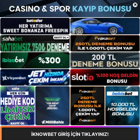
×
İKNOWBET GİRİŞ İÇİN TIKLAYINIZ!