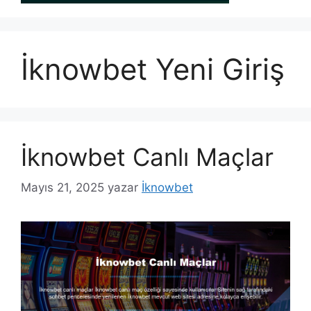
İknowbet Yeni Giriş
İknowbet Canlı Maçlar
Mayıs 21, 2025
yazar
İknowbet