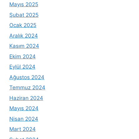
Mayıs 2025
Şubat 2025
Ocak 2025
Aralık 2024
Kasım 2024
Ekim 2024
Eylül 2024
Ağustos 2024
Temmuz 2024
Haziran 2024
Mayıs 2024
Nisan 2024
Mart 2024