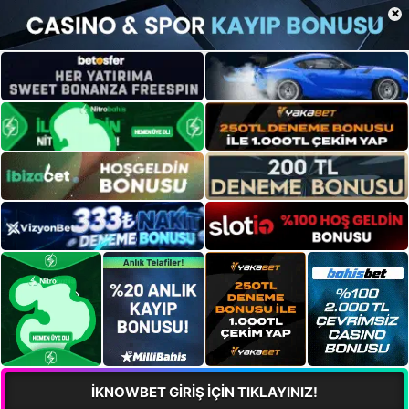
×
İKNOWBET GİRİŞ İÇİN TIKLAYINIZ!