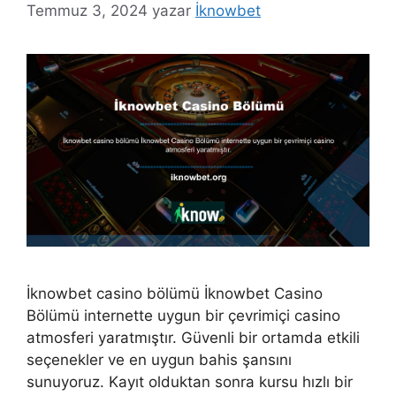
Temmuz 3, 2024
yazar
İknowbet
İknowbet casino bölümü İknowbet Casino
Bölümü internette uygun bir çevrimiçi casino
atmosferi yaratmıştır. Güvenli bir ortamda etkili
seçenekler ve en uygun bahis şansını
sunuyoruz. Kayıt olduktan sonra kursu hızlı bir