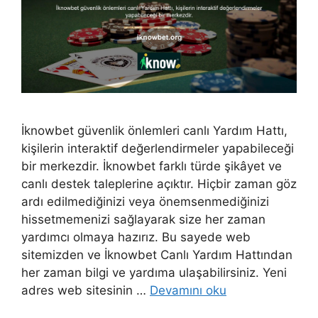
İknowbet güvenlik önlemleri canlı Yardım Hattı,
kişilerin interaktif değerlendirmeler yapabileceği
bir merkezdir. İknowbet farklı türde şikâyet ve
canlı destek taleplerine açıktır. Hiçbir zaman göz
ardı edilmediğinizi veya önemsenmediğinizi
hissetmemenizi sağlayarak size her zaman
yardımcı olmaya hazırız. Bu sayede web
sitemizden ve İknowbet Canlı Yardım Hattından
her zaman bilgi ve yardıma ulaşabilirsiniz. Yeni
adres web sitesinin …
Devamını oku