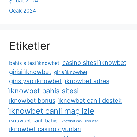
Şubat 2024
Ocak 2024
Etiketler
casino sitesi i̇knowbet
bahis sitesi i̇knowbet
girisi i̇knowbet
giris i̇knowbet
giris yap i̇knowbet
i̇knowbet adres
i̇knowbet bahis sitesi
i̇knowbet bonus
i̇knowbet canli destek
i̇knowbet canli maç izle
i̇knowbet canlı bahis
i̇knowbet canlı skor web
i̇knowbet casino oyunları