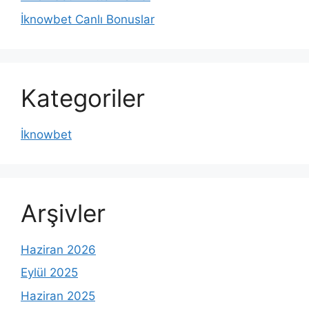
İknowbet Canlı Bonuslar
Kategoriler
İknowbet
Arşivler
Haziran 2026
Eylül 2025
Haziran 2025