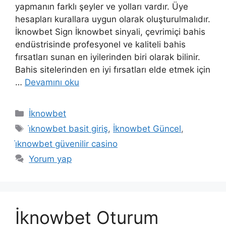
yapmanın farklı şeyler ve yolları vardır. Üye
hesapları kurallara uygun olarak oluşturulmalıdır.
İknowbet Sign İknowbet sinyali, çevrimiçi bahis
endüstrisinde profesyonel ve kaliteli bahis
fırsatları sunan en iyilerinden biri olarak bilinir.
Bahis sitelerinden en iyi fırsatları elde etmek için
…
Devamını oku
Kategoriler
İknowbet
Etiketler
i̇knowbet basit giriş
,
İknowbet Güncel
,
i̇knowbet güvenilir casino
Yorum yap
İknowbet Oturum