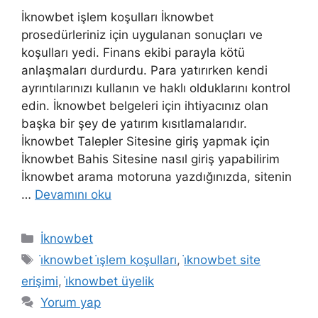
İknowbet işlem koşulları İknowbet
prosedürleriniz için uygulanan sonuçları ve
koşulları yedi. Finans ekibi parayla kötü
anlaşmaları durdurdu. Para yatırırken kendi
ayrıntılarınızı kullanın ve haklı olduklarını kontrol
edin. İknowbet belgeleri için ihtiyacınız olan
başka bir şey de yatırım kısıtlamalarıdır.
İknowbet Talepler Sitesine giriş yapmak için
İknowbet Bahis Sitesine nasıl giriş yapabilirim
İknowbet arama motoruna yazdığınızda, sitenin
…
Devamını oku
Kategoriler
İknowbet
Etiketler
i̇knowbet i̇şlem koşulları
,
i̇knowbet site
erişimi
,
i̇knowbet üyelik
Yorum yap