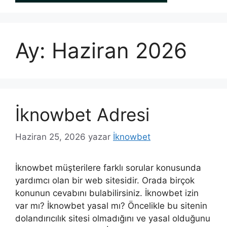
Ay:
Haziran 2026
İknowbet Adresi
Haziran 25, 2026
yazar
İknowbet
İknowbet müşterilere farklı sorular konusunda
yardımcı olan bir web sitesidir. Orada birçok
konunun cevabını bulabilirsiniz. İknowbet izin
var mı? İknowbet yasal mı? Öncelikle bu sitenin
dolandırıcılık sitesi olmadığını ve yasal olduğunu