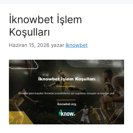
İknowbet İşlem
Koşulları
Haziran 15, 2026
yazar
İknowbet