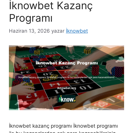
İknowbet Kazanç
Programı
Haziran 13, 2026
yazar
İknowbet
İknowbet kazanç programı İknowbet programı