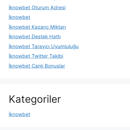
İknowbet Oturum Adresi
İknowbet
İknowbet Kazanç Miktarı
İknowbet Destek Hattı
İknowbet Tarayıcı Uyumluluğu
İknowbet Twitter Takibi
İknowbet Canlı Bonuslar
Kategoriler
İknowbet