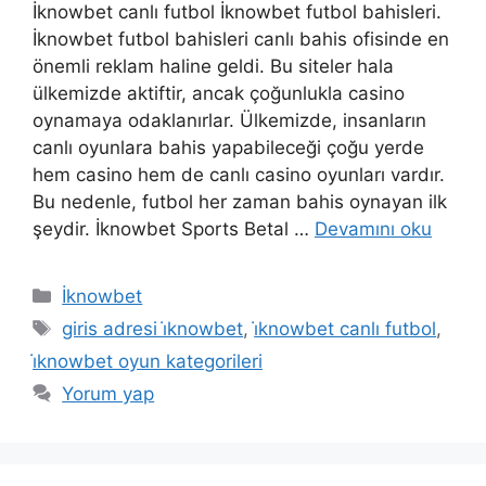
İknowbet canlı futbol İknowbet futbol bahisleri.
İknowbet futbol bahisleri canlı bahis ofisinde en
önemli reklam haline geldi. Bu siteler hala
ülkemizde aktiftir, ancak çoğunlukla casino
oynamaya odaklanırlar. Ülkemizde, insanların
canlı oyunlara bahis yapabileceği çoğu yerde
hem casino hem de canlı casino oyunları vardır.
Bu nedenle, futbol her zaman bahis oynayan ilk
şeydir. İknowbet Sports Betal …
Devamını oku
Kategoriler
İknowbet
Etiketler
giris adresi i̇knowbet
,
i̇knowbet canlı futbol
,
i̇knowbet oyun kategorileri
Yorum yap