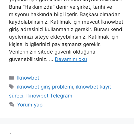
Buna “Hakkımızda” denir ve şirket, tarihi ve
misyonu hakkında bilgi içerir. Başkası olmadan
kaydolabilirsiniz. Katılmak için mevcut İknowbet
giriş adresinizi kullanmanız gerekir. Burası kendi
üyelerinizi siteye ekleyebilirsiniz. Katılmak için
kişisel bilgilerinizi paylaşmanız gerekir.
Verilerinizin sitede güvenli olduğuna
güvenebilirsiniz. …
Devamını oku
Kategoriler
İknowbet
Etiketler
i̇knowbet giriş problemi
,
i̇knowbet kayıt
süreci
,
İknowbet Telegram
Yorum yap