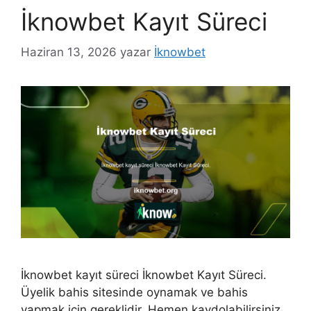
İknowbet Kayıt Süreci
Haziran 13, 2026
yazar
İknowbet
İknowbet kayıt süreci İknowbet Kayıt Süreci.
Üyelik bahis sitesinde oynamak ve bahis
yapmak için gereklidir. Hemen kaydolabilirsiniz.