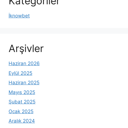
Kategoriler
İknowbet
Arşivler
Haziran 2026
Eylül 2025
Haziran 2025
Mayıs 2025
Şubat 2025
Ocak 2025
Aralık 2024