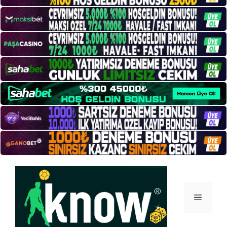
İçeriğe
atla
Menü