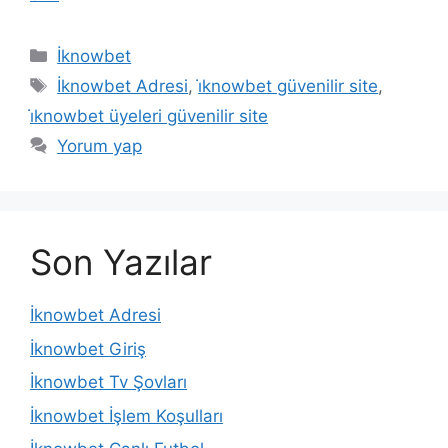
Kategoriler
İknowbet
Etiketler
İknowbet Adresi
,
i̇knowbet güvenilir site
,
i̇knowbet üyeleri güvenilir site
Yorum yap
Son Yazılar
İknowbet Adresi
İknowbet Giriş
İknowbet Tv Şovları
İknowbet İşlem Koşulları