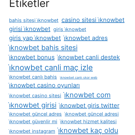
Etiketler
casino sitesi i̇knowbet
bahis sitesi i̇knowbet
girisi i̇knowbet
giris i̇knowbet
giris yap i̇knowbet
i̇knowbet adres
i̇knowbet bahis sitesi
i̇knowbet bonus
i̇knowbet canli destek
i̇knowbet canli maç izle
i̇knowbet canlı bahis
i̇knowbet canlı skor web
i̇knowbet casino oyunları
i̇knowbet com
i̇knowbet casino sitesi
i̇knowbet girisi
i̇knowbet giris twitter
i̇knowbet güncel adres
i̇knowbet güncel adresi
i̇knowbet güvenlir mi
i̇knowbet hizmet kalitesi
i̇knowbet kaç oldu
i̇knowbet instagram