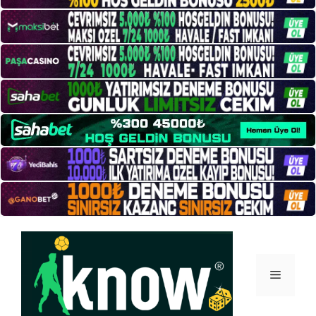
İçeriğe
atla
Menü