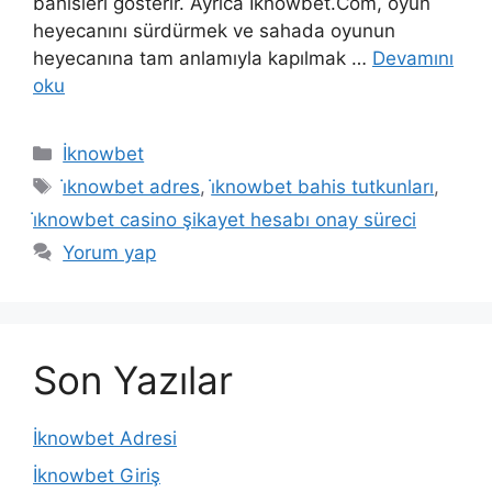
bahisleri gösterir. Ayrıca İknowbet.Com, oyun
heyecanını sürdürmek ve sahada oyunun
heyecanına tam anlamıyla kapılmak …
Devamını
oku
Kategoriler
İknowbet
Etiketler
i̇knowbet adres
,
i̇knowbet bahis tutkunları
,
i̇knowbet casino şikayet hesabı onay süreci
Yorum yap
Son Yazılar
İknowbet Adresi
İknowbet Giriş