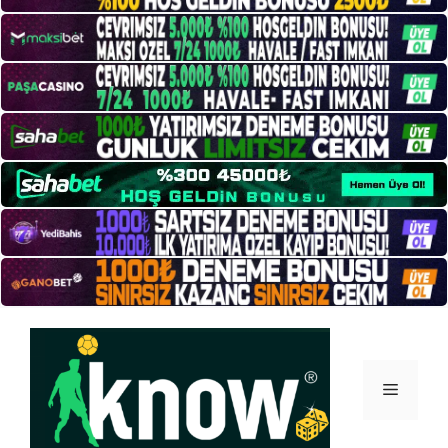
İçeriğe
atla
Menü