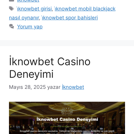
Etiketler
i̇knowbet girisi
,
i̇knowbet mobil blackjack
nasıl oynanır
,
i̇knowbet spor bahisleri
Yorum yap
İknowbet Casino
Deneyimi
Mayıs 28, 2025
yazar
İknowbet