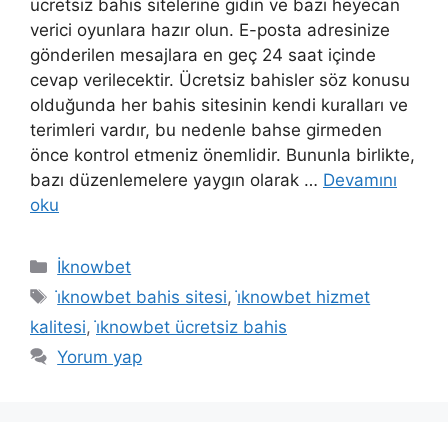
ücretsiz bahis sitelerine gidin ve bazı heyecan
verici oyunlara hazır olun. E-posta adresinize
gönderilen mesajlara en geç 24 saat içinde
cevap verilecektir. Ücretsiz bahisler söz konusu
olduğunda her bahis sitesinin kendi kuralları ve
terimleri vardır, bu nedenle bahse girmeden
önce kontrol etmeniz önemlidir. Bununla birlikte,
bazı düzenlemelere yaygın olarak …
Devamını
oku
Kategoriler
İknowbet
Etiketler
i̇knowbet bahis sitesi
,
i̇knowbet hizmet
kalitesi
,
i̇knowbet ücretsiz bahis
Yorum yap