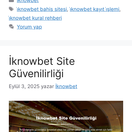
İknowbet
Etiketler
i̇knowbet bahis sitesi
,
i̇knowbet kayıt i̇şlemi
,
i̇knowbet kural rehberi
Yorum yap
İknowbet Site
Güvenilirliği
Eylül 3, 2025
yazar
İknowbet