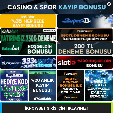
×
İKNOWBET GİRİŞ İÇİN TIKLAYINIZ!