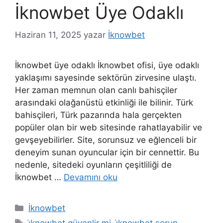
İknowbet Üye Odaklı
Haziran 11, 2025
yazar
İknowbet
İknowbet üye odaklı İknowbet ofisi, üye odaklı
yaklaşımı sayesinde sektörün zirvesine ulaştı.
Her zaman memnun olan canlı bahisçiler
arasındaki olağanüstü etkinliği ile bilinir. Türk
bahisçileri, Türk pazarında hala gerçekten
popüler olan bir web sitesinde rahatlayabilir ve
gevşeyebilirler. Site, sorunsuz ve eğlenceli bir
deneyim sunan oyuncular için bir cennettir. Bu
nedenle, sitedeki oyunların çeşitliliği de
İknowbet …
Devamını oku
Kategoriler
İknowbet
Etiketler
i̇knowbet güvenlir mi
,
i̇knowbet sorun