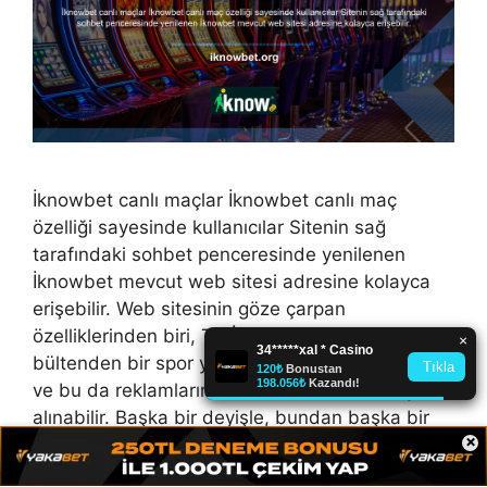
İknowbet canlı maçlar İknowbet canlı maç
özelliği sayesinde kullanıcılar Sitenin sağ
tarafındaki sohbet penceresinde yenilenen
İknowbet mevcut web sitesi adresine kolayca
erişebilir. Web sitesinin göze çarpan
özelliklerinden biri, TV İzleme sekmesindeki
bültenden bir spor yarışması seçme yeteneğidir
ve bu da reklamların kesintileri olmadan keyif
alınabilir. Başka bir deyişle, bundan başka bir
×
diğeri, en dikkat çekici …
Devamını oku