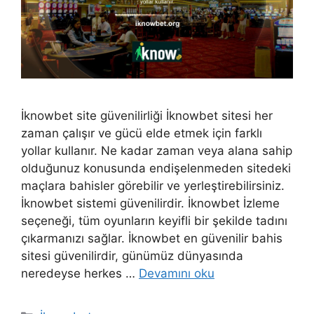
İknowbet site güvenilirliği İknowbet sitesi her
zaman çalışır ve gücü elde etmek için farklı
yollar kullanır. Ne kadar zaman veya alana sahip
olduğunuz konusunda endişelenmeden sitedeki
maçlara bahisler görebilir ve yerleştirebilirsiniz.
İknowbet sistemi güvenilirdir. İknowbet İzleme
seçeneği, tüm oyunların keyifli bir şekilde tadını
çıkarmanızı sağlar. İknowbet en güvenilir bahis
sitesi güvenilirdir, günümüz dünyasında
neredeyse herkes …
Devamını oku