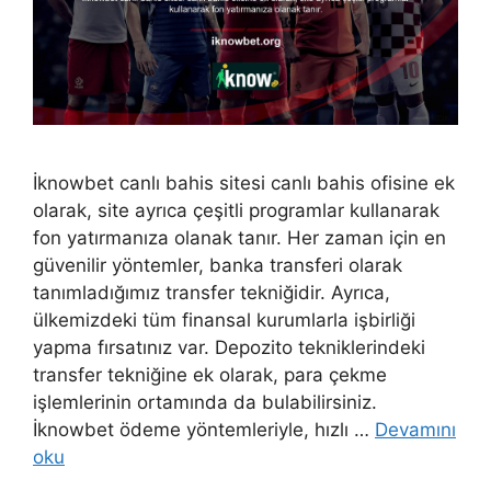
İknowbet canlı bahis sitesi canlı bahis ofisine ek
olarak, site ayrıca çeşitli programlar kullanarak
fon yatırmanıza olanak tanır. Her zaman için en
güvenilir yöntemler, banka transferi olarak
tanımladığımız transfer tekniğidir. Ayrıca,
ülkemizdeki tüm finansal kurumlarla işbirliği
yapma fırsatınız var. Depozito tekniklerindeki
transfer tekniğine ek olarak, para çekme
işlemlerinin ortamında da bulabilirsiniz.
İknowbet ödeme yöntemleriyle, hızlı …
Devamını
oku