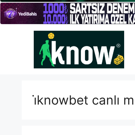
İçeriğe
atla
i̇knowbet canlı m