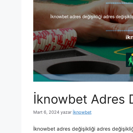
İknowbet Adres D
Mart 6, 2024
yazar
İknowbet
İknowbet adres değişikliği adres değişikliğ