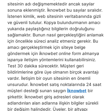
sitesinin adı değişmemektedir ancak sayılar
sonuna eklenmiştir. İknowbet bu sayılar sıralıdır.
İstenen kimlik, web sitesinin veritabanında gizli
ve güvenli tutulur. Kopya bulundurmanın amacı
yukarıda paylaştığınız bilgilerin doğruluğunu
sağlamaktır. Bunun nasıl gerçekleştiğini anlamak
için öncelikle süreci analiz etmeniz gerekir. Bu
amacı gerçekleştirmek için siteye belge
göndermek için
İknowbet online form almanya
i̇spanya
iletişim yöntemlerini kullanabilirsiniz.
Test 30 dakika sürecektir. Müşteri geri
bildirimlerine göre üye olmanın birçok avantajı
vardır. İletişim bir oyun sitesinin en önemli
unsurudur. İknowbet satış noktalarında 24 saat
müşteri desteği sunan saygın
İknowbet
bir
şirkettir. İknowbet giriş adresleri olarak
adlandırılan alan adlarına ilişkin bilgiler sürekli
bir değişim halindedir. Üyeler, bir altyapı