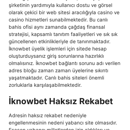
şirketinin yardımıyla kullanıcı dostu ve görsel
olarak çekici bir web sitesi aracılığıyla casino ve
casino hizmetleri sunabilmektedir. Bu canlı
bahis ofisi aynı zamanda çağdaş finansal
stratejisi, kapsamlı tanıtım faaliyetleri ve sık sık
güncellenen etkinlikleriyle de tanınmaktadır.
İknowbet üyelik işlemleri için sitede hesap
oluşturduysanız giriş sorunlarına hazırlıklı
olmalısınız. İknowbet bağlantı sorunu adı verilen
adres bloğu zaman zaman üyelerine sıkıntı
yaşatmaktadır. Canlı bahis siteleri önemli
zorluklarla karşılaşabilmektedir.
İknowbet Haksız Rekabet
Adresin haksız rekabet nedeniyle
engellenmesinin nedeni yabancı site olmasıdır.
Esasen yabancı milletlerden izin aldıkları ve