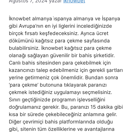
Ağustos 7, 2024
yazar
İknowbet
İknowbet almanya i̇spanya almanya ve İspanya
gibi Avrupa’nın en iyi liglerini incelediğinizde
birçok fırsatı keşfedeceksiniz. Ayrıca ücret
dökümünü kağıtsız para çekme sayfasında
bulabilirsiniz. İknowbet kağıtsız para çekme
olanağı sağlayan güvenilir bir bahis şirketidir.
Canlı bahis sitesinden para çekebilmek için
kazancınızı talep edebilmeniz için gerekli şartları
yerine getirmeniz çok önemlidir. Bundan sonra
‘para çekme’ butonuna tıklayarak paranızı
çekmek istediğiniz uygulamayı seçmelisiniz.
Sınırı geçtiğinizde programın işlevselliğini
doğrulamanız gerekir. Bu, paranızı 15 dakika gibi
kısa bir sürede çekebileceğiniz anlamına gelir.
Diğer çevrimiçi bahis platformlarında olduğu
gibi, sitenin tüm özelliklerine ve avantajlarına