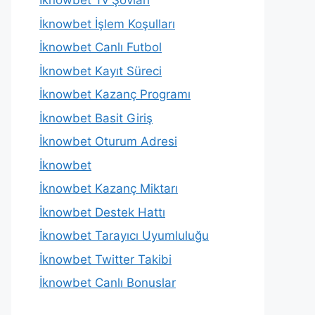
İknowbet Tv Şovları
İknowbet İşlem Koşulları
İknowbet Canlı Futbol
İknowbet Kayıt Süreci
İknowbet Kazanç Programı
İknowbet Basit Giriş
İknowbet Oturum Adresi
İknowbet
İknowbet Kazanç Miktarı
İknowbet Destek Hattı
İknowbet Tarayıcı Uyumluluğu
İknowbet Twitter Takibi
İknowbet Canlı Bonuslar