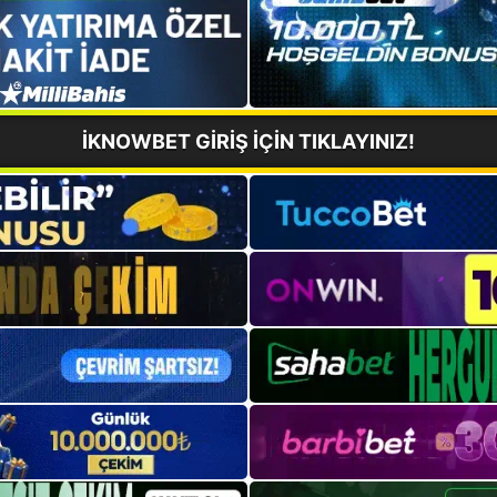
İKNOWBET GİRİŞ İÇİN TIKLAYINIZ!