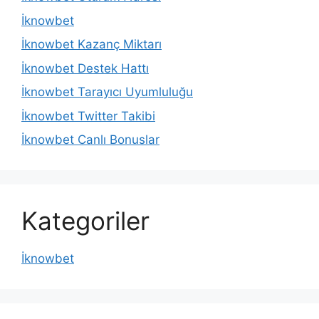
İknowbet
İknowbet Kazanç Miktarı
İknowbet Destek Hattı
İknowbet Tarayıcı Uyumluluğu
İknowbet Twitter Takibi
İknowbet Canlı Bonuslar
Kategoriler
İknowbet