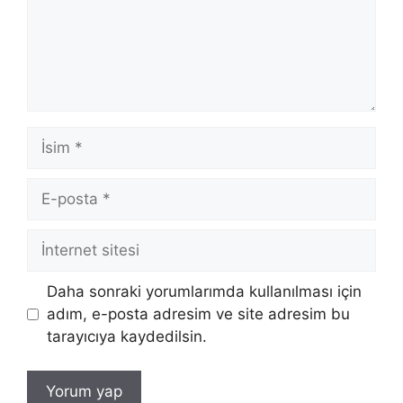
İsim
E-
posta
İnternet
sitesi
Daha sonraki yorumlarımda kullanılması için
adım, e-posta adresim ve site adresim bu
tarayıcıya kaydedilsin.