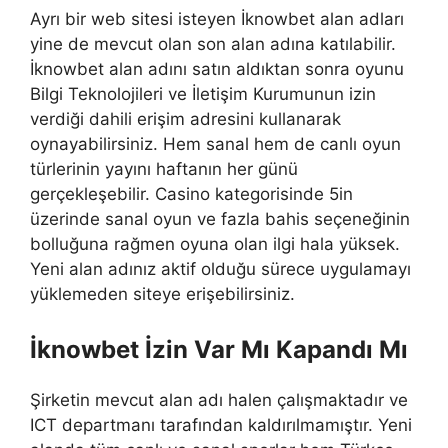
Ayrı bir web sitesi isteyen İknowbet alan adları
yine de mevcut olan son alan adına katılabilir.
İknowbet alan adını satın aldıktan sonra oyunu
Bilgi Teknolojileri ve İletişim Kurumunun izin
verdiği dahili erişim adresini kullanarak
oynayabilirsiniz. Hem sanal hem de canlı oyun
türlerinin yayını haftanın her günü
gerçekleşebilir. Casino kategorisinde 5in
üzerinde sanal oyun ve fazla bahis seçeneğinin
bolluğuna rağmen oyuna olan ilgi hala yüksek.
Yeni alan adınız aktif olduğu sürece uygulamayı
yüklemeden siteye erişebilirsiniz.
İknowbet İzin Var Mı Kapandı Mı
Şirketin mevcut alan adı halen çalışmaktadır ve
ICT departmanı tarafından kaldırılmamıştır. Yeni