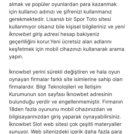
almak ve popüler oyunlardan para kazanmak
için kullanıcı adınızı ve şifrenizi kullanmanız
gerekmektedir. Lisanslı bir Spor Toto sitesi
kullanmıyor olsanız bile kişisel bilgileriniz ve
yeni
İknowbet giriş adresi
hesap bakiyeniz
geçerliliğini korur.Yeni ücretsiz alan adlarını
keşfetmek için mobil cihazınızı kullanarak arama
yapın.
İknowbet yerini sürekli değiştiren ve hala oyun
oynayan firmalar farklı site isimlerine sahip olan
firmalardır. Bilgi Teknolojileri ve İletişim
Kurumunun son sayfası İknowbet adresinin
bulunduğu yerdir ve engellenmemiştir. Firmanın
18den fazla oyununu mobil cihazınızdan ve
bilgisayarınızdan giriş yaparak oynayabilirsiniz.
İknowbet Slot web sitesi çok çeşitli materyaller
sunuyor. Web sitenizdeki içerik daha fazla para