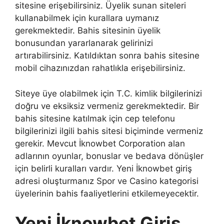
sitesine erişebilirsiniz. Üyelik sunan siteleri
kullanabilmek için kurallara uymanız
gerekmektedir. Bahis sitesinin üyelik
bonusundan yararlanarak gelirinizi
artırabilirsiniz. Katıldıktan sonra bahis sitesine
mobil cihazınızdan rahatlıkla erişebilirsiniz.
Siteye üye olabilmek için T.C. kimlik bilgilerinizi
doğru ve eksiksiz vermeniz gerekmektedir. Bir
bahis sitesine katılmak için cep telefonu
bilgilerinizi ilgili bahis sitesi biçiminde vermeniz
gerekir. Mevcut İknowbet Corporation alan
adlarının oyunlar, bonuslar ve bedava dönüşler
için belirli kuralları vardır. Yeni İknowbet giriş
adresi oluşturmanız Spor ve Casino kategorisi
üyelerinin bahis faaliyetlerini etkilemeyecektir.
Yeni İknowbet Giriş