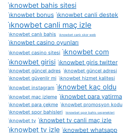
i̇knowbet bahis sitesi
i̇knowbet bonus
i̇knowbet canli destek
i̇knowbet canli maç izle
i̇knowbet canlı bahis
i̇knowbet canlı skor web
i̇knowbet casino oyunları
i̇knowbet com
i̇knowbet casino sitesi
i̇knowbet girisi
i̇knowbet giris twitter
i̇knowbet güncel adres
i̇knowbet güncel adresi
i̇knowbet güvenlir mi
i̇knowbet hizmet kalitesi
i̇knowbet kaç oldu
i̇knowbet instagram
i̇knowbet para yatirma
i̇knowbet maç izleme
i̇knowbet para çekme
i̇knowbet promosyon kodu
i̇knowbet spor bahisleri
i̇knowbet spor bahis seçenekleri
i̇knowbet tv canli maç izle
i̇knowbet tv
i̇knowbet tv izle
i̇knowbet whatsapp