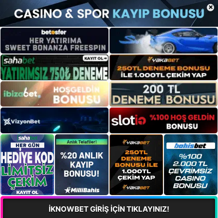
×
İKNOWBET GİRİŞ İÇİN TIKLAYINIZ!