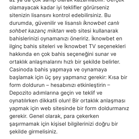
olamayacak kadar iyi teklifler görürseniz
sitenizin lisansını kontrol edebilirsiniz. Bu
durumda, güvenilir ve lisanslı
İknowbet canlı
sohbet kazanç miktarı
web sitesi kullanarak
bahislerinizi oynamanızı öneririz. İknowbet en
ilginç bahis siteleri ve İknowbet TV seçenekleri
hakkında en çok bahis seçeneğini sunar ve
ortaklık anlaşmalarını hızlı bir şekilde belirler.
Casinoda bahis yapmaya ve oynamaya
başlamak için üç şey yapmanız gerekir: Kısa bir
form doldurun – hesabınızı etkinleştirin –
Depozito adımlarına geçin ve teklif ve
oynatılırken dikkatli olun! Bir ortaklık anlaşması
yapmak için web sitesinde bir form doldurmanız
gerekir. Genel olarak, para çekerken
şaşırmamak için kişisel bilgilerinizi doğru bir
şekilde girmelisiniz.