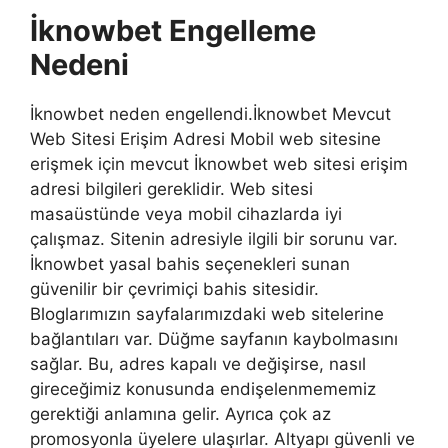
İknowbet Engelleme
Nedeni
İknowbet neden engellendi.İknowbet Mevcut
Web Sitesi Erişim Adresi Mobil web sitesine
erişmek için mevcut İknowbet web sitesi erişim
adresi bilgileri gereklidir. Web sitesi
masaüstünde veya mobil cihazlarda iyi
çalışmaz. Sitenin adresiyle ilgili bir sorunu var.
İknowbet yasal bahis seçenekleri sunan
güvenilir bir çevrimiçi bahis sitesidir.
Bloglarımızın sayfalarımızdaki web sitelerine
bağlantıları var. Düğme sayfanın kaybolmasını
sağlar. Bu, adres kapalı ve değişirse, nasıl
gireceğimiz konusunda endişelenmememiz
gerektiği anlamına gelir. Ayrıca çok az
promosyonla üyelere ulaşırlar. Altyapı güvenli ve