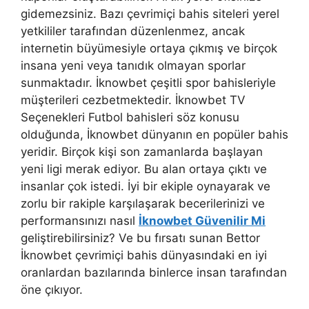
gidemezsiniz. Bazı çevrimiçi bahis siteleri yerel
yetkililer tarafından düzenlenmez, ancak
internetin büyümesiyle ortaya çıkmış ve birçok
insana yeni veya tanıdık olmayan sporlar
sunmaktadır. İknowbet çeşitli spor bahisleriyle
müşterileri cezbetmektedir. İknowbet TV
Seçenekleri Futbol bahisleri söz konusu
olduğunda, İknowbet dünyanın en popüler bahis
yeridir. Birçok kişi son zamanlarda başlayan
yeni ligi merak ediyor. Bu alan ortaya çıktı ve
insanlar çok istedi. İyi bir ekiple oynayarak ve
zorlu bir rakiple karşılaşarak becerilerinizi ve
performansınızı nasıl
İknowbet Güvenilir Mi
geliştirebilirsiniz? Ve bu fırsatı sunan Bettor
İknowbet çevrimiçi bahis dünyasındaki en iyi
oranlardan bazılarında binlerce insan tarafından
öne çıkıyor.