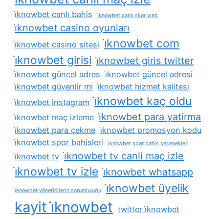
i̇knowbet canlı bahis
i̇knowbet canlı skor web
i̇knowbet casino oyunları
i̇knowbet com
i̇knowbet casino sitesi
i̇knowbet girisi
i̇knowbet giris twitter
i̇knowbet güncel adres
i̇knowbet güncel adresi
i̇knowbet güvenlir mi
i̇knowbet hizmet kalitesi
i̇knowbet kaç oldu
i̇knowbet instagram
i̇knowbet para yatirma
i̇knowbet maç izleme
i̇knowbet para çekme
i̇knowbet promosyon kodu
i̇knowbet spor bahisleri
i̇knowbet spor bahis seçenekleri
i̇knowbet tv canli maç izle
i̇knowbet tv
i̇knowbet tv izle
i̇knowbet whatsapp
i̇knowbet üyelik
i̇knowbet yöneticilerin sorumluluğu
kayit i̇knowbet
twitter i̇knowbet