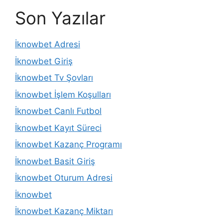
Son Yazılar
İknowbet Adresi
İknowbet Giriş
İknowbet Tv Şovları
İknowbet İşlem Koşulları
İknowbet Canlı Futbol
İknowbet Kayıt Süreci
İknowbet Kazanç Programı
İknowbet Basit Giriş
İknowbet Oturum Adresi
İknowbet
İknowbet Kazanç Miktarı