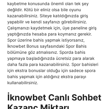
kaybetme konusunda önemli olan tek şey
değildir. Kötü bir eliniz olsa bile oyunu
kazanabilirsiniz. Siteye katıldığınızda giriş
yapabilir ve kendi sayfanızı görebilirsiniz.
Çalışmanızı kaydetmek için, üye paneline giriş
yaptığınızda hesaba para koymanız gerekir.
Spor üzerine bahis yapmak istiyorsanız,
İknowbet Bonus sayfasındaki Spor Bahis
bölümüne göz atmalısınız. Sporda bahis
yapmaya başladığınızda ücretsiz para alarak
daha fazla para kazanabilirsiniz. Spor bahisleri
için ekstra bonuslar olduğu için sadece spora
bahis yapmak için aldığınız ekstra parayı
kullanabilirsiniz.
İknowbet Canlı Sohbet
Kazanç Miktarı