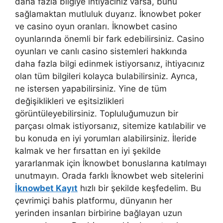
daha fazla bilgiye ihtiyacınız varsa, bunu
sağlamaktan mutluluk duyarız. İknowbet poker
ve casino oyun oranları. İknowbet casino
oyunlarında önemli bir fark edebilirsiniz. Casino
oyunları ve canlı casino sistemleri hakkında
daha fazla bilgi edinmek istiyorsanız, ihtiyacınız
olan tüm bilgileri kolayca bulabilirsiniz. Ayrıca,
ne istersen yapabilirsiniz. Yine de tüm
değişiklikleri ve eşitsizlikleri
görüntüleyebilirsiniz. Topluluğumuzun bir
parçası olmak istiyorsanız, sitemize katılabilir ve
bu konuda en iyi yorumları alabilirsiniz. İleride
kalmak ve her fırsattan en iyi şekilde
yararlanmak için İknowbet bonuslarına katılmayı
unutmayın. Orada farklı İknowbet web sitelerini
İknowbet Kayıt
hızlı bir şekilde keşfedelim. Bu
çevrimiçi bahis platformu, dünyanın her
yerinden insanları birbirine bağlayan uzun