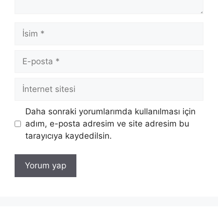
İsim
E-
posta
İnternet
sitesi
Daha sonraki yorumlarımda kullanılması için
adım, e-posta adresim ve site adresim bu
tarayıcıya kaydedilsin.