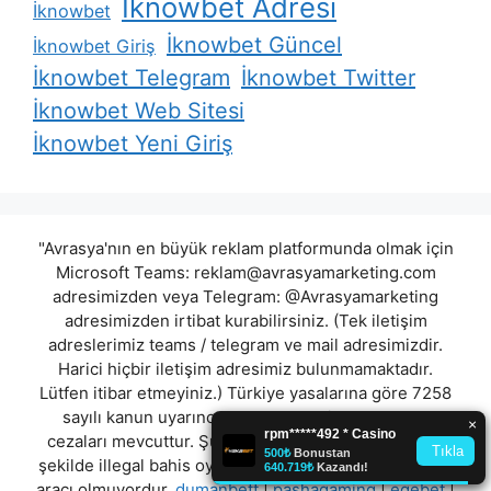
İknowbet Adresi
İknowbet
İknowbet Güncel
İknowbet Giriş
İknowbet Telegram
İknowbet Twitter
İknowbet Web Sitesi
İknowbet Yeni Giriş
"Avrasya'nın en büyük reklam platformunda olmak için
Microsoft Teams:
reklam@avrasyamarketing.com
adresimizden veya Telegram: @Avrasyamarketing
adresimizden irtibat kurabilirsiniz. (Tek iletişim
adreslerimiz teams / telegram ve mail adresimizdir.
Harici hiçbir iletişim adresimiz bulunmamaktadır.
Lütfen itibar etmeyiniz.) Türkiye yasalarına göre 7258
sayılı kanun uyarınca yasa dışı bahis oynamanın
cezaları mevcuttur. Şu an bulunduğunuz site hiç bir
şekilde illegal bahis oyunları oynatmıyor ve oynamaya
aracı olmuyordur.
dumanbett
|
pashagaming
|
egebet
|