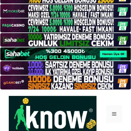
İçeriğe
atla
Menü