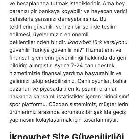
ve hesaplarında tutmak istedikleridir. Ama hey,
paranızı bir bankaya koyabilir ve heyecan verici
bahislerle şansınızı deneyebilirsiniz. Bu
tekliflerin güvenilir ve hızlı bir şekilde teslim
edilmesi, üyelerimizin en önemli
beklentilerinden biridir.
İknowbet türk versiyonu
güvenilir Türkiye güvenilir mi?” Hizmetlerin ve
finansal işlemlerin güvenilirliği hakkında da geri
bildirim alınmıştır. Ayrıca 7-24 canlı destek
hizmetimizle finansal yardıma başvurabilir ve
gelirinizi takip edebilirsiniz. Canlı oyunlar, bahis
pazarları ve piyasadaki en kapsamlı oranlar
hakkında kapsamlı istatistikler içeren birinci sınıf
spor platformu. Cüzdan sistemimiz, müşterilerin
ürünlerimiz arasında sorunsuz bir şekilde geçiş
yapmasını kolaylaştırmak için tasarlanmıştır.
İknowbet Site Güvenilirliği