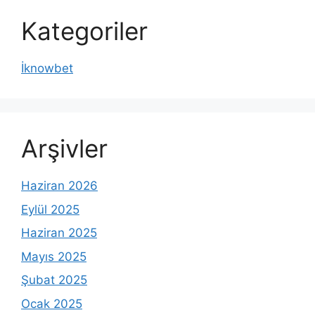
Kategoriler
İknowbet
Arşivler
Haziran 2026
Eylül 2025
Haziran 2025
Mayıs 2025
Şubat 2025
Ocak 2025