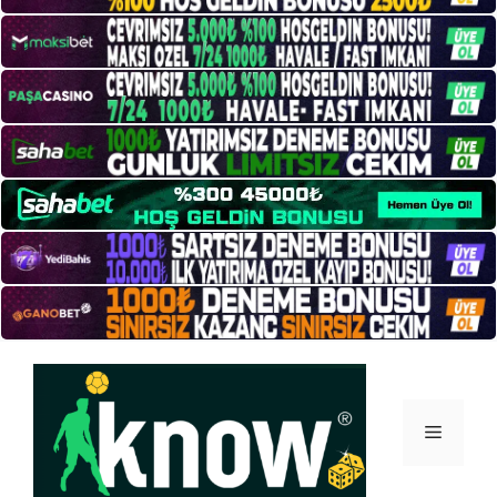
İçeriğe
atla
Menü