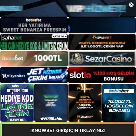
×
İKNOWBET GİRİŞ İÇİN TIKLAYINIZ!