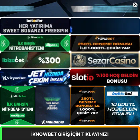
×
İKNOWBET GİRİŞ İÇİN TIKLAYINIZ!