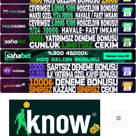
İçeriğe
atla
Menü