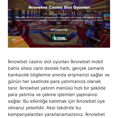
İknowbet casino slot oyunları İknowbet mobil
bahis sitesi canlı destek hattı, gerçek zamanlı
bankacılık bilgilerine anında erişmenizi sağlar ve
günün her saatinde para yatırmanıza olanak
tanır. İknowbet yatırım menüsü hızlı bir şekilde
para yatırma ve çekme işlemleri yapmanızı
sağlar. Bu etkinliğe katılmak için İknowbet üye
olmanız yeterlidir. Aksi takdirde bu
kampanyalardan yararlanamazsınız. İknowbet