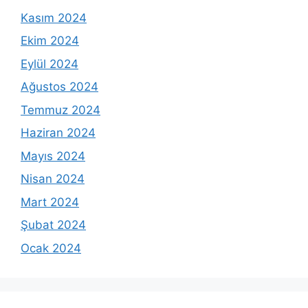
Kasım 2024
Ekim 2024
Eylül 2024
Ağustos 2024
Temmuz 2024
Haziran 2024
Mayıs 2024
Nisan 2024
Mart 2024
Şubat 2024
Ocak 2024