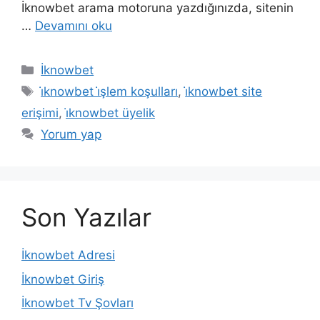
İknowbet arama motoruna yazdığınızda, sitenin
…
Devamını oku
Kategoriler
İknowbet
Etiketler
i̇knowbet i̇şlem koşulları
,
i̇knowbet site
erişimi
,
i̇knowbet üyelik
Yorum yap
Son Yazılar
İknowbet Adresi
İknowbet Giriş
İknowbet Tv Şovları