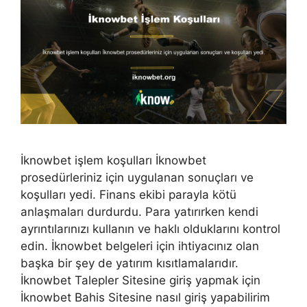
İknowbet işlem koşulları İknowbet
prosedürleriniz için uygulanan sonuçları ve
koşulları yedi. Finans ekibi parayla kötü
anlaşmaları durdurdu. Para yatırırken kendi
ayrıntılarınızı kullanın ve haklı olduklarını kontrol
edin. İknowbet belgeleri için ihtiyacınız olan
başka bir şey de yatırım kısıtlamalarıdır.
İknowbet Talepler Sitesine giriş yapmak için
İknowbet Bahis Sitesine nasıl giriş yapabilirim