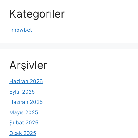
Kategoriler
İknowbet
Arşivler
Haziran 2026
Eylül 2025
Haziran 2025
Mayıs 2025
Şubat 2025
Ocak 2025