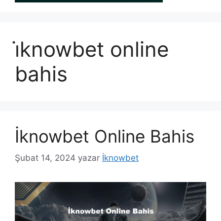
i̇knowbet online
bahis
İknowbet Online Bahis
Şubat 14, 2024
yazar
İknowbet