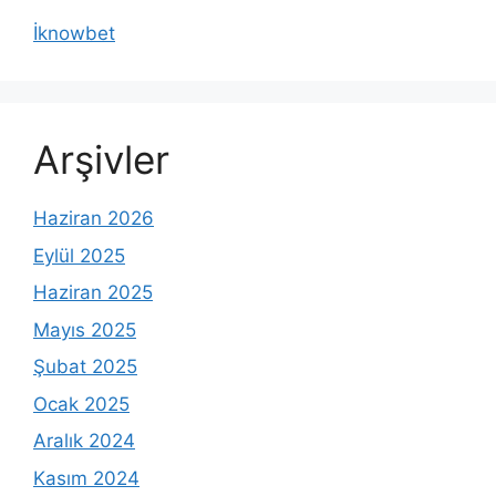
İknowbet
Arşivler
Haziran 2026
Eylül 2025
Haziran 2025
Mayıs 2025
Şubat 2025
Ocak 2025
Aralık 2024
Kasım 2024