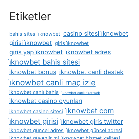
Etiketler
casino sitesi i̇knowbet
bahis sitesi i̇knowbet
girisi i̇knowbet
giris i̇knowbet
giris yap i̇knowbet
i̇knowbet adres
i̇knowbet bahis sitesi
i̇knowbet bonus
i̇knowbet canli destek
i̇knowbet canli maç izle
i̇knowbet canlı bahis
i̇knowbet canlı skor web
i̇knowbet casino oyunları
i̇knowbet com
i̇knowbet casino sitesi
i̇knowbet girisi
i̇knowbet giris twitter
i̇knowbet güncel adres
i̇knowbet güncel adresi
i̇knowbet güvenlir mi
i̇knowbet hizmet kalitesi