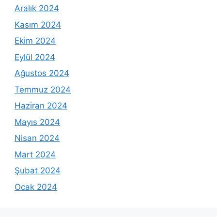
Aralık 2024
Kasım 2024
Ekim 2024
Eylül 2024
Ağustos 2024
Temmuz 2024
Haziran 2024
Mayıs 2024
Nisan 2024
Mart 2024
Şubat 2024
Ocak 2024