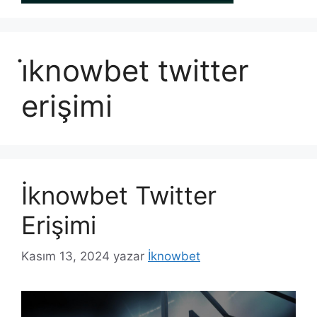
i̇knowbet twitter
erişimi
İknowbet Twitter
Erişimi
Kasım 13, 2024
yazar
İknowbet