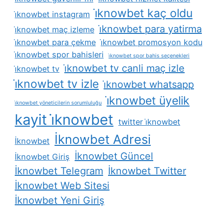
i̇knowbet kaç oldu
i̇knowbet instagram
i̇knowbet para yatirma
i̇knowbet maç izleme
i̇knowbet para çekme
i̇knowbet promosyon kodu
i̇knowbet spor bahisleri
i̇knowbet spor bahis seçenekleri
i̇knowbet tv canli maç izle
i̇knowbet tv
i̇knowbet tv izle
i̇knowbet whatsapp
i̇knowbet üyelik
i̇knowbet yöneticilerin sorumluluğu
kayit i̇knowbet
twitter i̇knowbet
İknowbet Adresi
İknowbet
İknowbet Güncel
İknowbet Giriş
İknowbet Telegram
İknowbet Twitter
İknowbet Web Sitesi
İknowbet Yeni Giriş