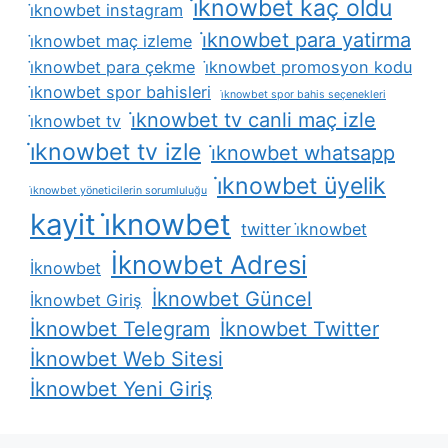
i̇knowbet kaç oldu
i̇knowbet instagram
i̇knowbet para yatirma
i̇knowbet maç izleme
i̇knowbet para çekme
i̇knowbet promosyon kodu
i̇knowbet spor bahisleri
i̇knowbet spor bahis seçenekleri
i̇knowbet tv canli maç izle
i̇knowbet tv
i̇knowbet tv izle
i̇knowbet whatsapp
i̇knowbet üyelik
i̇knowbet yöneticilerin sorumluluğu
kayit i̇knowbet
twitter i̇knowbet
İknowbet Adresi
İknowbet
İknowbet Güncel
İknowbet Giriş
İknowbet Telegram
İknowbet Twitter
İknowbet Web Sitesi
İknowbet Yeni Giriş