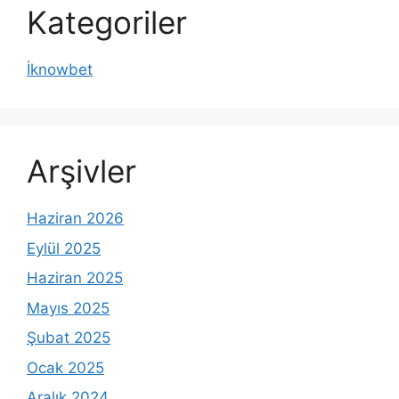
Kategoriler
İknowbet
Arşivler
Haziran 2026
Eylül 2025
Haziran 2025
Mayıs 2025
Şubat 2025
Ocak 2025
Aralık 2024