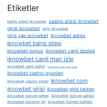
Etiketler
casino sitesi i̇knowbet
bahis sitesi i̇knowbet
girisi i̇knowbet
giris i̇knowbet
giris yap i̇knowbet
i̇knowbet adres
i̇knowbet bahis sitesi
i̇knowbet bonus
i̇knowbet canli destek
i̇knowbet canli maç izle
i̇knowbet canlı bahis
i̇knowbet canlı skor web
i̇knowbet casino oyunları
i̇knowbet com
i̇knowbet casino sitesi
i̇knowbet girisi
i̇knowbet giris twitter
i̇knowbet güncel adres
i̇knowbet güncel adresi
i̇knowbet güvenlir mi
i̇knowbet hizmet kalitesi