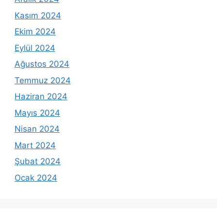
Kasım 2024
Ekim 2024
Eylül 2024
Ağustos 2024
Temmuz 2024
Haziran 2024
Mayıs 2024
Nisan 2024
Mart 2024
Şubat 2024
Ocak 2024